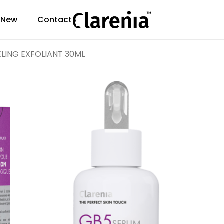
New
Contact
Soyez le premier 
“CLARENIA GB5 
LING EXFOLIANT 30ML
Votre adresse e-mail 
indiqués avec
*
Votre note
*
Vot