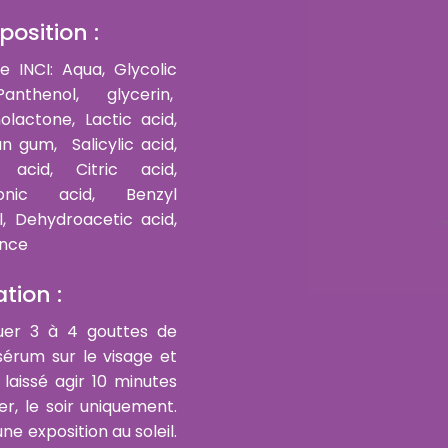
osition :
e INCI: Aqua, Glycolic
Panthenol, glycerin,
olactone, Lactic acid,
n gum, Salicylic acid,
c acid, Citric acid,
ronic acid, Benzyl
l, Dehydroacetic acid,
ance
ation :
uer 3 à 4 gouttes de
sérum sur le visage et
 laissé agir 10 minutes
er, le soir uniquement.
une exposition au soleil.