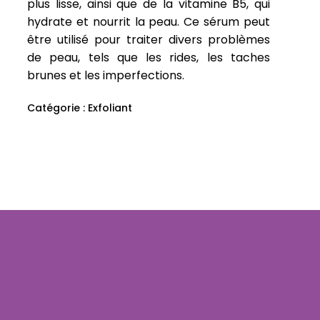
m
*
E-mail
*
plus lisse, ainsi que de la vitamine B5, qui
hydrate et nourrit la peau. Ce sérum peut
être utilisé pour traiter divers problèmes
de peau, tels que les rides, les taches
, mon e-mail et mon site dans le navigateur pour mon
brunes et les imperfections.
Catégorie :
Exfoliant