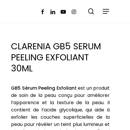
search
facebook
linkedin
youtube
instagram
Menu
à laisser votre avis sur
SERUM PEELING EXFOLIANT 30ML”
ne sera pas publiée.
Les champs obligatoires sont
CLARENIA GB5 SERUM
PEELING EXFOLIANT
30ML
re avis
*
GB5 Sérum Peeling Exfoliant
est un produit
de soin de la peau conçu pour améliorer
l’apparence et la texture de la peau. Il
contient de l’acide glycolique, qui aide à
exfolier les couches superficielles de la
peau pour révéler un teint plus lumineux et