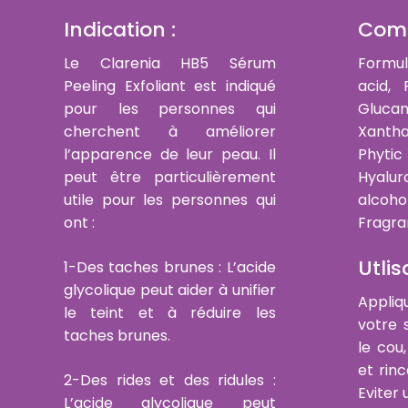
Indication :
Comp
Le Clarenia HB5 Sérum
Formul
Peeling Exfoliant est indiqué
acid, 
pour les personnes qui
Glucan
cherchent à améliorer
Xantha
l’apparence de leur peau. Il
Phyti
peut être particulièrement
Hyalu
utile pour les personnes qui
alcoho
ont :
Fragr
Utlis
1-Des taches brunes : L’acide
glycolique peut aider à unifier
Appliq
le teint et à réduire les
votre 
taches brunes.
le cou,
et rinc
2-Des rides et des ridules :
Eviter 
L’acide glycolique peut